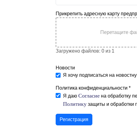
Прикрепить адресную карту предпр
Перетащите фа
Загружено файлов: 0 из 1
Новости
Новости
Я хочу подписаться на новостн
Политика конфиденциальности
*
Политика конфиденциа
Согласие
Я даю
на обработку п
Политику
защиты и обр
Регистрация