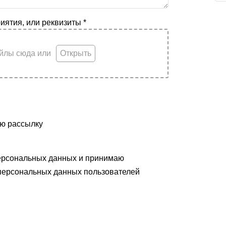
иятия, или реквизиты
*
йлы сюда или
Открыть
ую рассылку
льности
ерсональных данных и принимаю
аботки персональных данных пользователей