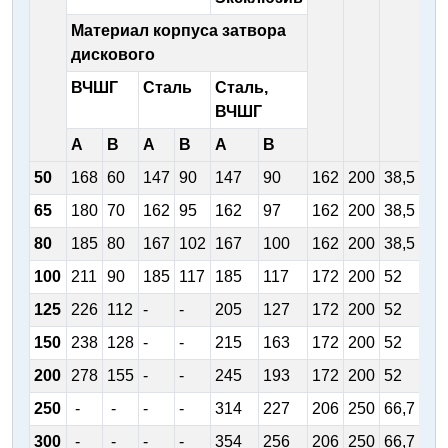
Материал корпуса затвора
дискового
ВЧШГ
Сталь
Сталь,
ВЧШГ
А
В
А
В
А
В
50
168
60
147
90
147
90
162
200
38,5
32,
65
180
70
162
95
162
97
162
200
38,5
32,
80
185
80
167
102
167
100
162
200
38,5
32,
100
211
90
185
117
185
117
172
200
52
44
125
226
112
-
-
205
127
172
200
52
44
150
238
128
-
-
215
163
172
200
52
44
200
278
155
-
-
245
193
172
200
52
44
250
-
-
-
-
314
227
206
250
66,7
56
300
-
-
-
-
354
256
206
250
66,7
56