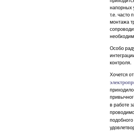
приходится
напорных 
т.е. часто
монтажа т
сопроводи
необходим
Особо раду
интеграци
контроля.
Хочется от
электроп
приходило
привычног
в работе з
проводимо
подобного
удовлетво