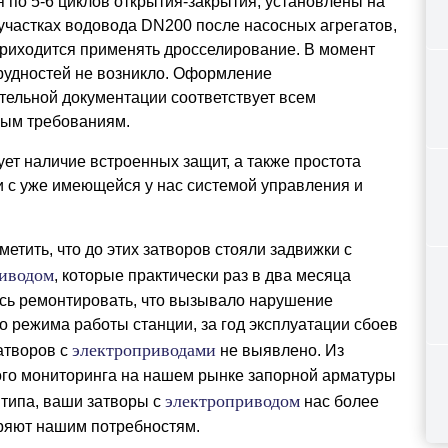
 по 5-6 циклов открытия-закрытия, установлены на
участках водовода DN200 после насосных агрегатов,
 приходится применять дросселирование. В момент
рудностей не возникло. Оформление
тельной документации соответствует всем
ым требованиям.
ет наличие встроенных защит, а также простота
и с уже имеющейся у нас системой управления и
метить, что до этих затворов стояли задвижки с
риводом
, которые практически раз в два месяца
сь ремонтировать, что вызывало нарушение
о режима работы станции, за год эксплуатации сбоев
электроприводами
атворов с
не выявлено. Из
го мониторинга на нашем рынке запорной арматуры
электроприводом
 типа, ваши затворы с
нас более
ряют нашим потребностям.